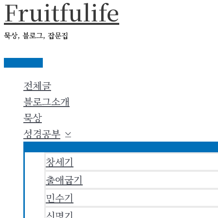
Fruitfulife
콘
텐
묵상, 블로그, 잡문집
츠
로
메
건
인
전체글
메
너
뉴
블로그소개
뛰
묵상
기
성경공부
창세기
출애굽기
민수기
신명기