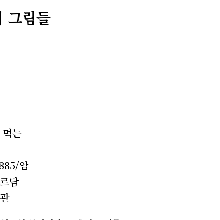
 그림들
 먹는
885/암
르담
관