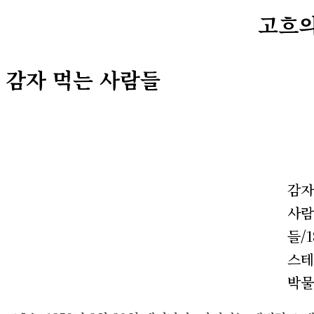
고흐의
감자 먹는 사람들
감자
사람
들/1
스테
박물