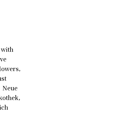
 with
ve
lowers,
st
. Neue
kothek,
ich