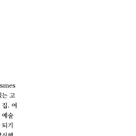
smes
있는 고
 집. 여
 예술
 되기
결심했