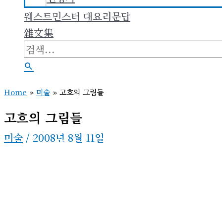
웨스트민스터 대요리문답
雜文集
검
색
검
대
색
Home
»
미술
»
고흐의 그림들
상
고흐의 그림들
미술
/
2008년 8월 11일