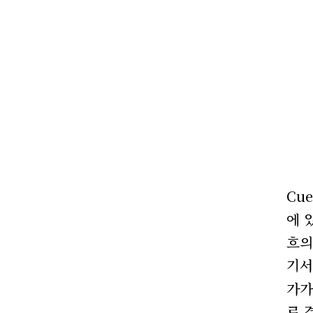
Cue
에 
흐의
기서
가가
로 