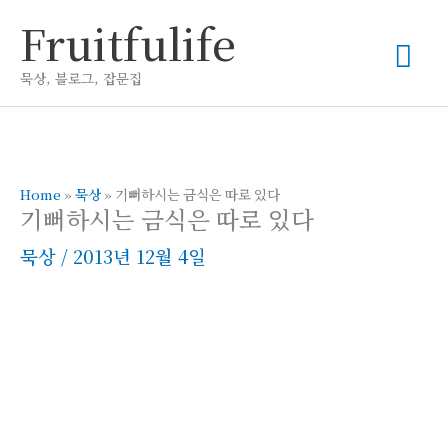
콘
Fruitfulife
메
텐
츠
묵상, 블로그, 잡문집
인
로
건
메
너
뛰
Home
»
묵상
»
기뻐하시는 금식은 따로 있다
뉴
기뻐하시는 금식은 따로 있다
기
묵상
/
2013년 12월 4일