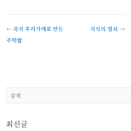
←
즉석 후리가께로 만든
지식의 열쇠
→
주먹밥
검
색
최신글