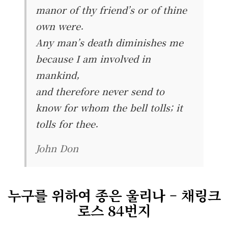
manor of thy friend’s or of thine
own were.
Any man’s death diminishes me
because I am involved in
mankind,
and therefore never send to
know for whom the bell tolls; it
tolls for thee.
John Don
누구를 위하여 종은 울리나 – 채링크
로스 84번지