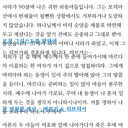
사라가 90살에 나은 귀한 외동아들입니다. 그는 모리아
산에서 번제물이 될뻔한 상황에서도 거부하거나 도망하
지 않았습니다. 하나님께서 미리 숫양을 제물로 마련해
두고 계셨다는 것을 알기 전에도 순종하고 그대로 받아
오직 그리스도를 향하여
들였습니다. 37세가 되어 어머니 사라가 죽었고, 이제 그
는 리브가와 결혼하게 됩니다. 리브가는…
저희가 길 갈 때에 예수께서 한 촌에 들어가시매 마르다
라 이름하는 한 여자가 자기 집으로 영접하더라. 그에게
마리아라 하는 동생이 있어 주의 발아래 앉아 그의 말씀
을 듣더니, 마르다는 준비하는 일이 많아 마음이 분주한
지라. 예수께 나아가 가로되, 주여 내 동생이 나 혼자 일
하게 두는 것을 생각지 아니하시나이까. 저를 명하사 나
한 영원한 제사 – 레위기 & 히브리서
를 도와주라 하소서.주께서…
아론의 두 아들이 여호와 앞에 나아가다가 죽은 후에 여