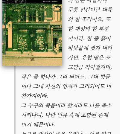
무릇 인간이란 대륙
의 한 조각이요, 또
한 대양의 한 부분
이어라. 한 줌 흙이
바닷물에 씻겨 내려
가면, 유럽 땅은 또
그만큼 작아질지며,
작은 곶 하나가 그리 되어도, 그대 벗들
이나 그대 자신의 영지가 그리되어도 마
찬가지어라.
그 누구의 죽음이라 할지라도 나를 축소
시키나니, 나란 인류 속에 포함된 존재
이기 때문이다.
누구를 위하여 종은 울리나 – 이를 알고