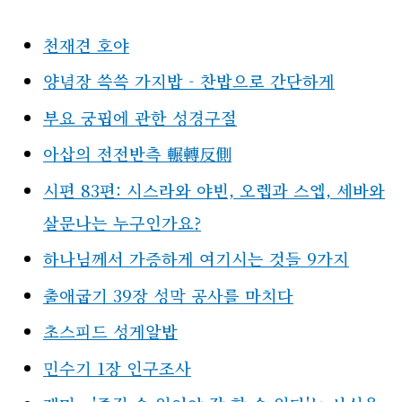
천재견 호야
양념장 쓱쓱 가지밥 - 찬밥으로 간단하게
부요 궁핍에 관한 성경구절
아삽의 전전반측 輾轉反側
시편 83편: 시스라와 야빈, 오렙과 스엡, 세바와
살문나는 누구인가요?
하나님께서 가증하게 여기시는 것들 9가지
출애굽기 39장 성막 공사를 마치다
초스피드 성게알밥
민수기 1장 인구조사