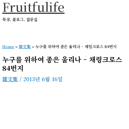
Fruitfulife
콘
텐
묵상, 블로그, 잡문집
츠
로
메
건
인
메
Home
»
雜文集
»
누구를 위하여 종은 울리나 – 채링크로스 84번지
너
뉴
뛰
누구를 위하여 종은 울리나 – 채링크로스
기
84번지
雜文集
/
2013년 6월 16일