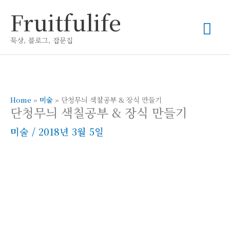
콘
Fruitfulife
메
텐
츠
묵상, 블로그, 잡문집
인
로
건
메
너
뛰
Home
»
미술
»
단청무늬 색칠공부 & 장식 만들기
뉴
단청무늬 색칠공부 & 장식 만들기
기
미술
/
2018년 3월 5일