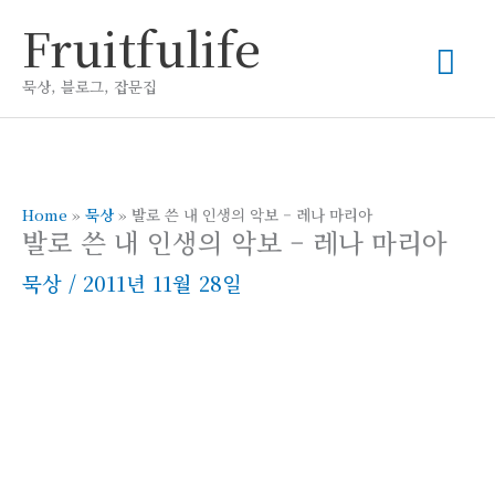
콘
Fruitfulife
메
텐
츠
묵상, 블로그, 잡문집
인
로
건
메
너
뛰
Home
»
묵상
»
발로 쓴 내 인생의 악보 – 레나 마리아
뉴
발로 쓴 내 인생의 악보 – 레나 마리아
기
묵상
/
2011년 11월 28일