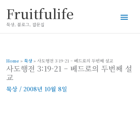
콘
Fruitfulife
메
텐
츠
묵상, 블로그, 잡문집
인
로
건
메
너
뛰
Home
»
묵상
»
사도행전 3:19-21 – 베드로의 두번째 설교
뉴
사도행전 3:19-21 – 베드로의 두번째 설
기
교
묵상
/
2008년 10월 8일