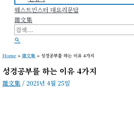
웨스트민스터 대요리문답
雜文集
검
색
검
대
색
Home
»
雜文集
»
성경공부를 하는 이유 4가지
상
성경공부를 하는 이유 4가지
雜文集
/
2021년 4월 25일