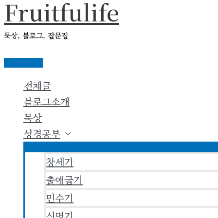
Fruitfulife
콘
텐
묵상, 블로그, 잡문집
츠
로
메
건
인
전체글
메
너
뉴
블로그소개
뛰
묵상
기
성경공부
창세기
출애굽기
민수기
신명기