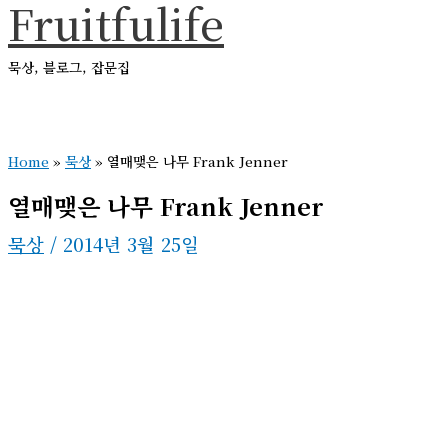
Fruitfulife
콘
텐
묵상, 블로그, 잡문집
츠
로
메
건
인
메
Home
»
묵상
»
열매맺은 나무 Frank Jenner
너
뉴
뛰
열매맺은 나무 Frank Jenner
기
묵상
/
2014년 3월 25일