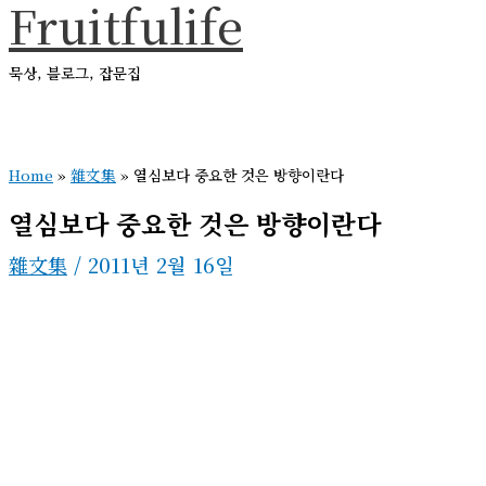
Fruitfulife
콘
텐
묵상, 블로그, 잡문집
츠
로
메
건
인
메
Home
»
雜文集
»
열심보다 중요한 것은 방향이란다
너
뉴
뛰
열심보다 중요한 것은 방향이란다
기
雜文集
/
2011년 2월 16일