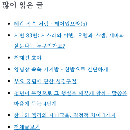
많이 읽은 글
레갑 족속 처럼 - 깨어있으라(5)
시편 83편: 시스라와 야빈, 오렙과 스엡, 세바와
살문나는 누구인가요?
천재견 호야
양념장 쓱쓱 가지밥 - 찬밥으로 간단하게
부요 궁핍에 관한 성경구절
청년이 무엇으로 그 행실을 깨끗케 할까 - 말씀을
마음에 두는 4단계
한나와 엘리의 자녀교육, 결정적 차이 1가지
전체글보기