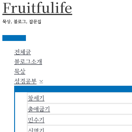
Fruitfulife
콘
텐
묵상, 블로그, 잡문집
츠
로
메
건
인
전체글
메
너
뉴
블로그소개
뛰
묵상
기
성경공부
창세기
출애굽기
민수기
신명기