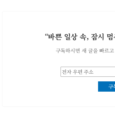
“바쁜 일상 속, 잠시 
구독하시면 새 글을 빠르고
전
자
구
우
편
주
소