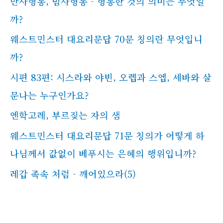
만사형통, 범사형통 - 형통한 것의 의미는 무엇일
까?
웨스트민스터 대요리문답 70문 칭의란 무엇입니
까?
시편 83편: 시스라와 야빈, 오렙과 스엡, 세바와 살
문나는 누구인가요?
엔학고레, 부르짖는 자의 샘
웨스트민스터 대요리문답 71문 칭의가 어떻게 하
나님께서 값없이 베푸시는 은혜의 행위입니까?
레갑 족속 처럼 - 깨어있으라(5)