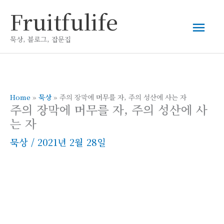
콘
Fruitfulife
메
텐
츠
묵상, 블로그, 잡문집
인
로
건
메
너
뛰
Home
»
묵상
»
주의 장막에 머무를 자, 주의 성산에 사는 자
뉴
주의 장막에 머무를 자, 주의 성산에 사
기
는 자
묵상
/
2021년 2월 28일