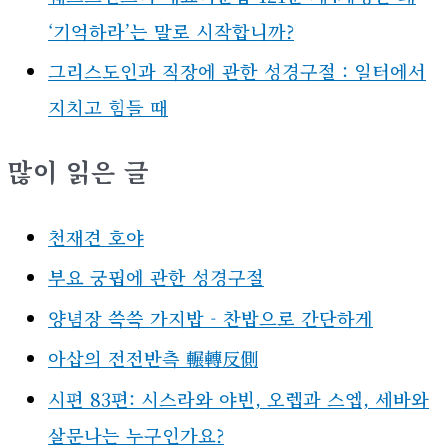
‘기억하라’는 말로 시작합니까?
그리스도인과 직장에 관한 성경구절 : 일터에서
지치고 힘들 때
많이 읽은 글
천재견 호야
부요 궁핍에 관한 성경구절
양념장 쓱쓱 가지밥 - 찬밥으로 간단하게
아삽의 전전반측 輾轉反側
시편 83편: 시스라와 야빈, 오렙과 스엡, 세바와
살문나는 누구인가요?