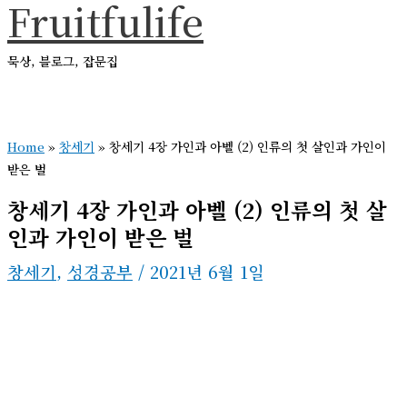
Fruitfulife
콘
텐
묵상, 블로그, 잡문집
츠
로
메
건
인
메
Home
»
창세기
»
창세기 4장 가인과 아벨 (2) 인류의 첫 살인과 가인이
너
뉴
받은 벌
뛰
창세기 4장 가인과 아벨 (2) 인류의 첫 살
기
인과 가인이 받은 벌
창세기
,
성경공부
/
2021년 6월 1일