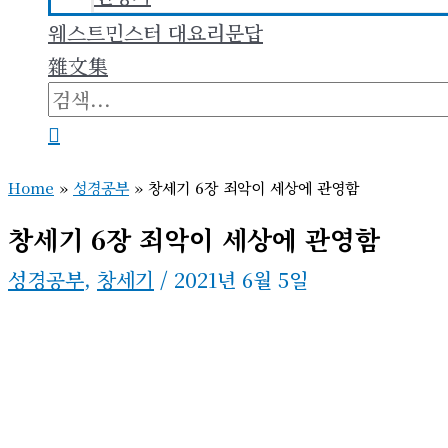
웨스트민스터 대요리문답
雜文集
검
색
검
대
색
Home
»
성경공부
»
창세기 6장 죄악이 세상에 관영함
상
창세기 6장 죄악이 세상에 관영함
성경공부
,
창세기
/
2021년 6월 5일