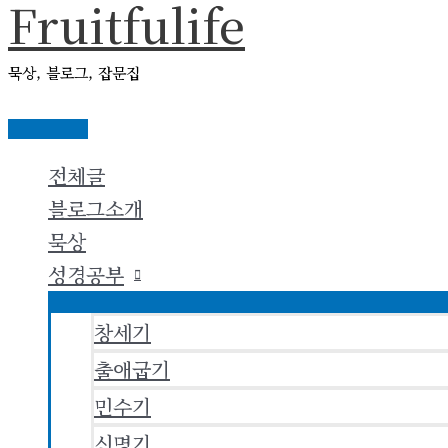
Fruitfulife
콘
텐
묵상, 블로그, 잡문집
츠
로
메
건
인
전체글
메
너
뉴
블로그소개
뛰
묵상
기
성경공부
창세기
출애굽기
민수기
신명기