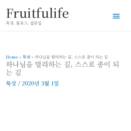
콘
Fruitfulife
메
텐
츠
묵상, 블로그, 잡문집
인
로
건
메
너
뛰
Home
»
묵상
»
하나님을 멀리하는 길, 스스로 종이 되는 길
뉴
하나님을 멀리하는 길, 스스로 종이 되
기
는 길
묵상
/
2020년 3월 1일