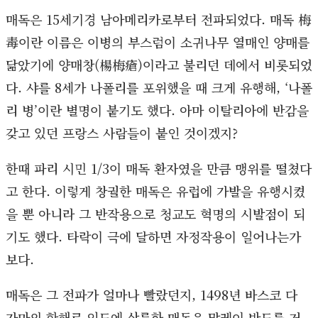
매독은 15세기경 남아메리카로부터 전파되었다. 매독 梅
毒이란 이름은 이병의 부스럼이 소귀나무 열매인 양매를
닮았기에 양매창(楊梅瘡)이라고 불리던 데에서 비롯되었
다. 샤를 8세가 나폴리를 포위했을 때 크게 유행해, ‘나폴
리 병’이란 별명이 붙기도 했다. 아마 이탈리아에 반감을
갖고 있던 프랑스 사람들이 붙인 것이겠지?
한때 파리 시민 1/3이 매독 환자였을 만큼 맹위를 떨쳤다
고 한다. 이렇게 창궐한 매독은 유럽에 가발을 유행시켰
을 뿐 아니라 그 반작용으로 청교도 혁명의 시발점이 되
기도 했다. 타락이 극에 달하면 자정작용이 일어나는가
보다.
매독은 그 전파가 얼마나 빨랐던지, 1498년 바스코 다
가마의 항해로 인도에 상륙한 매독은 말레이 반도를 거