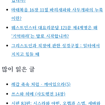
입니까?
마태복음 16장 11절 바리새파와 사두개파의 누룩
이란?
웨스트민스터 대요리문답 121문 제4계명은 왜
‘기억하라’는 말로 시작합니까?
그리스도인과 직장에 관한 성경구절 : 일터에서
지치고 힘들 때
많이 읽은 글
레갑 족속 처럼 - 깨어있으라(5)
쓰스와 허메 (사도행전 14장)
시편 83편: 시스라와 야빈, 오렙과 스엡, 세바와