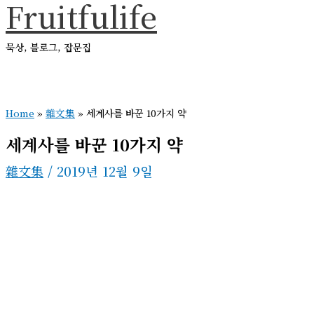
Fruitfulife
콘
텐
묵상, 블로그, 잡문집
츠
로
메
건
인
메
Home
»
雜文集
»
세계사를 바꾼 10가지 약
너
뉴
뛰
세계사를 바꾼 10가지 약
기
雜文集
/
2019년 12월 9일