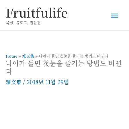
콘
Fruitfulife
메
텐
츠
묵상, 블로그, 잡문집
인
로
건
메
너
뛰
Home
»
雜文集
»
나이가 들면 첫눈을 즐기는 방법도 바뀐다
뉴
나이가 들면 첫눈을 즐기는 방법도 바뀐
기
다
雜文集
/
2018년 11월 29일