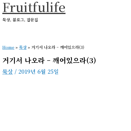
Fruitfulife
콘
텐
묵상, 블로그, 잡문집
츠
로
메
건
인
메
Home
»
묵상
»
거기서 나오라 – 깨어있으라(3)
너
뉴
뛰
거기서 나오라 – 깨어있으라(3)
기
묵상
/
2019년 6월 25일