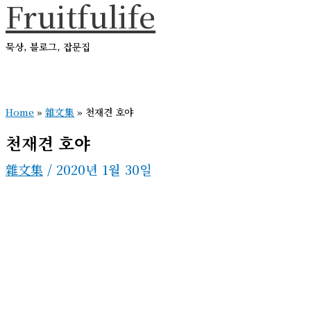
Fruitfulife
콘
텐
묵상, 블로그, 잡문집
츠
로
메
건
인
메
Home
»
雜文集
»
천재견 호야
너
뉴
뛰
천재견 호야
기
雜文集
/
2020년 1월 30일