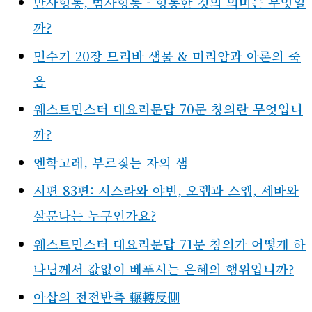
만사형통, 범사형통 - 형통한 것의 의미는 무엇일
까?
민수기 20장 므리바 샘물 & 미리암과 아론의 죽
음
웨스트민스터 대요리문답 70문 칭의란 무엇입니
까?
엔학고레, 부르짖는 자의 샘
시편 83편: 시스라와 야빈, 오렙과 스엡, 세바와
살문나는 누구인가요?
웨스트민스터 대요리문답 71문 칭의가 어떻게 하
나님께서 값없이 베푸시는 은혜의 행위입니까?
아삽의 전전반측 輾轉反側