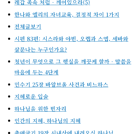
그리스도인과 직장에 관한 성경구절 : 일터에서
지치고 힘들 때
많이 읽은 글
레갑 족속 처럼 - 깨어있으라(5)
한나와 엘리의 자녀교육, 결정적 차이 1가지
전체글보기
시편 83편: 시스라와 야빈, 오렙과 스엡, 세바와
살문나는 누구인가요?
청년이 무엇으로 그 행실을 깨끗케 할까 - 말씀을
마음에 두는 4단계
민수기 25장 바알브올 사건과 비느하스