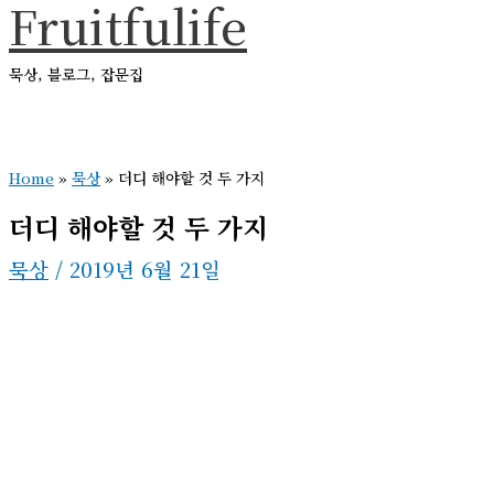
Fruitfulife
콘
텐
묵상, 블로그, 잡문집
츠
로
메
건
인
메
Home
»
묵상
»
더디 해야할 것 두 가지
너
뉴
뛰
더디 해야할 것 두 가지
기
묵상
/
2019년 6월 21일