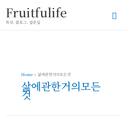
콘
Fruitfulife
메
텐
츠
묵상, 블로그, 잡문집
인
로
건
메
너
뛰
뉴
기
Home
»
삶에관한거의모든것
삶에관한거의모든
것