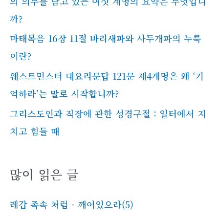
의 의무를 담고 있는 여섯 계명의 요약은 무엇입니
까?
마태복음 16장 11절 바리새파와 사두개파의 누룩
이란?
웨스트민스터 대요리문답 121문 제4계명은 왜 ‘기
억하라’는 말로 시작합니까?
그리스도인과 직장에 관한 성경구절 : 일터에서 지
치고 힘들 때
많이 읽은 글
레갑 족속 처럼 - 깨어있으라(5)