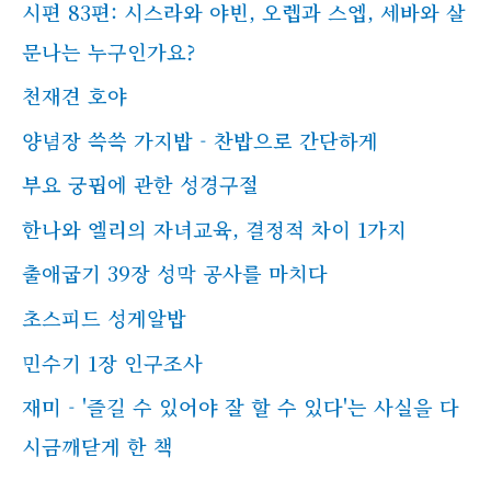
시편 83편: 시스라와 야빈, 오렙과 스엡, 세바와 살
문나는 누구인가요?
천재견 호야
양념장 쓱쓱 가지밥 - 찬밥으로 간단하게
부요 궁핍에 관한 성경구절
한나와 엘리의 자녀교육, 결정적 차이 1가지
출애굽기 39장 성막 공사를 마치다
초스피드 성게알밥
민수기 1장 인구조사
재미 - '즐길 수 있어야 잘 할 수 있다'는 사실을 다
시금깨닫게 한 책