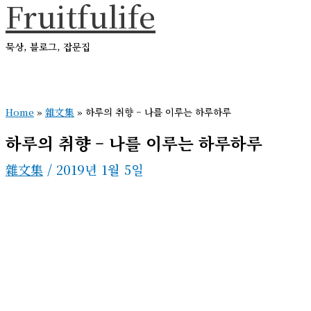
Fruitfulife
콘
텐
묵상, 블로그, 잡문집
츠
로
메
건
인
메
Home
»
雜文集
»
하루의 취향 – 나를 이루는 하루하루
너
뉴
뛰
하루의 취향 – 나를 이루는 하루하루
기
雜文集
/
2019년 1월 5일