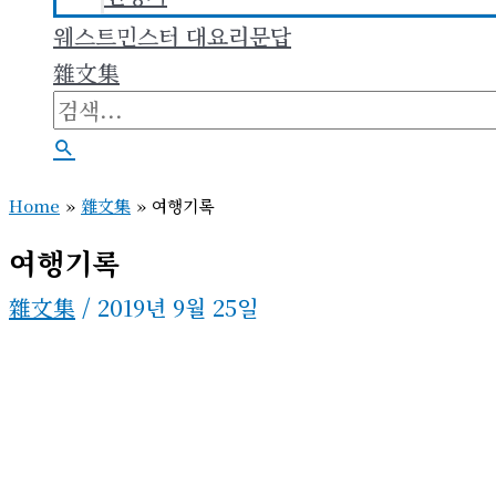
웨스트민스터 대요리문답
雜文集
검
색
검
대
색
Home
»
雜文集
»
여행기록
상
여행기록
雜文集
/
2019년 9월 25일