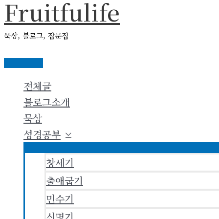
Fruitfulife
콘
텐
묵상, 블로그, 잡문집
츠
로
메
건
인
전체글
메
너
뉴
블로그소개
뛰
묵상
기
성경공부
창세기
출애굽기
민수기
신명기