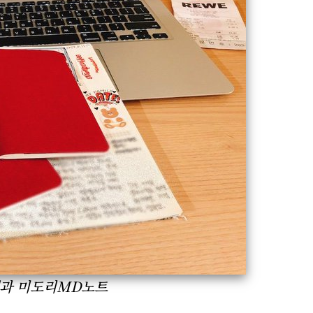
켓과 미도리MD노트