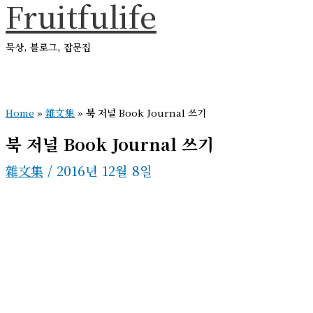
Fruitfulife
콘
텐
묵상, 블로그, 잡문집
츠
로
메
건
인
메
Home
»
雜文集
»
북 저널 Book Journal 쓰기
너
뉴
뛰
북 저널 Book Journal 쓰기
기
雜文集
/
2016년 12월 8일