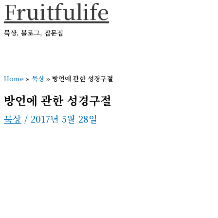
Fruitfulife
콘
텐
묵상, 블로그, 잡문집
츠
로
메
건
인
메
Home
»
묵상
»
방언에 관한 성경구절
너
뉴
뛰
방언에 관한 성경구절
기
묵상
/
2017년 5월 28일