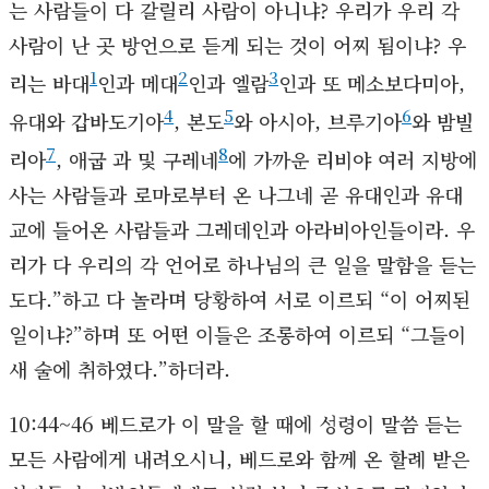
는 사람들이 다 갈릴리 사람이 아니냐? 우리가 우리 각
사람이 난 곳 방언으로 듣게 되는 것이 어찌 됨이냐? 우
1
2
3
리는 바대
인과 메대
인과 엘람
인과 또 메소보다미아,
4
5
6
유대와 갑바도기아
, 본도
와 아시아, 브루기아
와 밤빌
7
8
리아
, 애굽 과 및 구레네
에 가까운 리비야 여러 지방에
사는 사람들과 로마로부터 온 나그네 곧 유대인과 유대
교에 들어온 사람들과 그레데인과 아라비아인들이라. 우
리가 다 우리의 각 언어로 하나님의 큰 일을 말함을 듣는
도다.”하고 다 놀라며 당황하여 서로 이르되 “이 어찌된
일이냐?”하며 또 어떤 이들은 조롱하여 이르되 “그들이
새 술에 취하였다.”하더라.
10:44~46 베드로가 이 말을 할 때에 성령이 말씀 듣는
모든 사람에게 내려오시니, 베드로와 함께 온 할례 받은