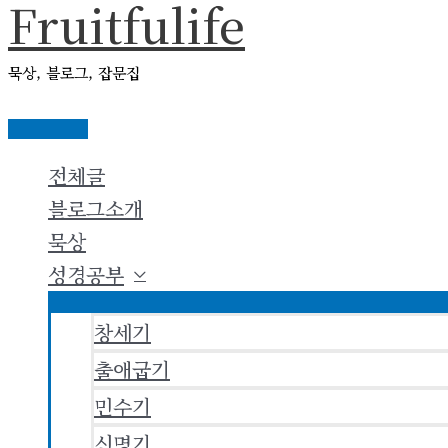
Fruitfulife
콘
텐
묵상, 블로그, 잡문집
츠
로
메
건
인
전체글
메
너
뉴
블로그소개
뛰
묵상
기
성경공부
창세기
출애굽기
민수기
신명기