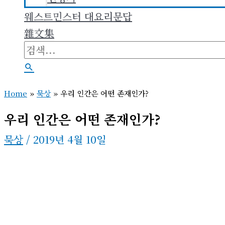
웨스트민스터 대요리문답
雜文集
검
색
검
대
색
Home
»
묵상
»
우리 인간은 어떤 존재인가?
상
우리 인간은 어떤 존재인가?
묵상
/
2019년 4월 10일