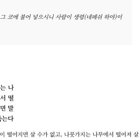
그 코에 불어 넣으시니 사람이 생령(네페쉬 하야)이