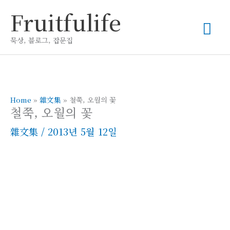
콘
Fruitfulife
메
텐
츠
묵상, 블로그, 잡문집
인
로
건
메
너
뛰
Home
»
雜文集
»
철쭉, 오월의 꽃
뉴
철쭉, 오월의 꽃
기
雜文集
/
2013년 5월 12일