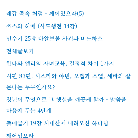
레갑 족속 처럼 - 깨어있으라(5)
쓰스와 허메 (사도행전 14장)
민수기 25장 바알브올 사건과 비느하스
전체글보기
한나와 엘리의 자녀교육, 결정적 차이 1가지
시편 83편: 시스라와 야빈, 오렙과 스엡, 세바와 살
문나는 누구인가요?
청년이 무엇으로 그 행실을 깨끗케 할까 - 말씀을
마음에 두는 4단계
출애굽기 19장 시내산에 내려오신 하나님
깨어있으라