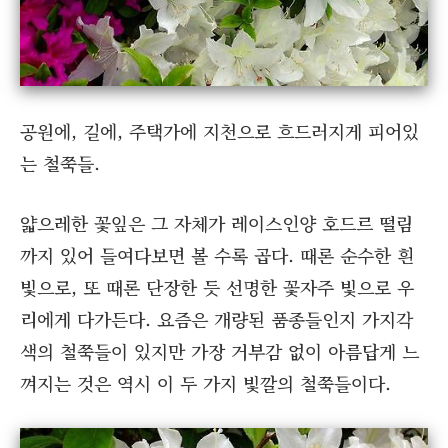
공원에, 길에, 주택가에 지천으로 흐드러지게 피어있
는 철쭉들.
얇으레한 꽃잎은 그 자체가 레이스인양 호드르 떨림
까지 있어 들여다보면 볼 수록 곱다. 때론 순수한 흰
빛으로, 또 때론 단장한 듯 선명한 꽃자주 빛으로 우
리에게 다가든다. 요즘은 개량된 품종들인지 가지각
색의 철쭉들이 있지만 가장 거부감 없이 아름답게 느
껴지는 것은 역시 이 두 가지 빛깔의 철쭉들이다.