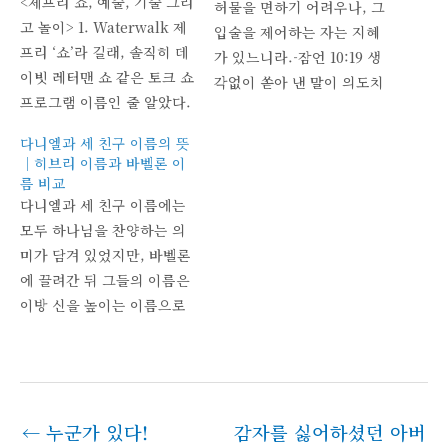
<제프리 쇼, 예술, 기술 그리
허물을 면하기 어려우나, 그
고 놀이> 1. Waterwalk 제
입술을 제어하는 자는 지혜
프리 ‘쇼’라 길래, 솔직히 데
가 있느니라.-잠언 10:19 생
이빗 레터맨 쇼 같은 토크 쇼
각없이 쏟아 낸 말이 의도치
프로그램 이름인 줄 알았다.
않게 남을 상처주고 나를 다
미안. Jeffrey Show가 아니
치게 할 때가 종종 있다. 때
다니엘과 세 친구 이름의 뜻
라 Jeffrey Shaw일 줄이야
론 일파만파 크게 번지게 되
｜히브리 이름과 바벨론 이
누가 알았겠나. 한글로 쓰여
는 경우도 보게된다. 말고삐
름 비교
있었는데 말이지. 그런데 알
다니엘과 세 친구 이름에는
로 속도와 방향을 제어하고
고 보니 이분이 Show와도
모두 하나님을 찬양하는 의
키 하나로 큰 배의 방향을 조
전혀 무관하지는 않은 것이,
미가 담겨 있었지만, 바벨론
절한다. 말을 조절하는 지
바로 물 위에 비닐로 된 튜브
에 끌려간 뒤 그들의 이름은
혜, 글을 조절하는…
(혹은…
이방 신을 높이는 이름으로
바뀌었습니다. 이 글에서는
다니엘·하나냐·미사엘·아사
랴의 히브리 이름 뜻과, 벨
드사살·사드락·메삭·아벳느
←
누군가 있다!
감자를 싫어하셨던 아버
고로 바뀐 바벨론 이름의 의