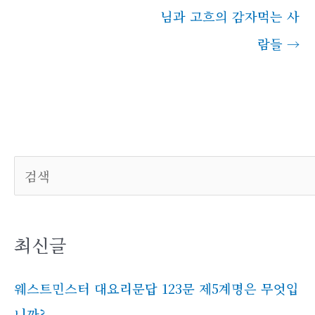
미를 함께 살펴봅니다. 1. 히
님과 고흐의 감자먹는 사
브리 이름과 바벨론 이름 환
관장이 그들의 이름을 고쳐
람들
→
다니엘은 벨드사살이라 하
고 하나냐는 사드락이라 하
고 미사엘은 메삭이라…
검색
최신글
웨스트민스터 대요리문답 123문 제5계명은 무엇입
니까?