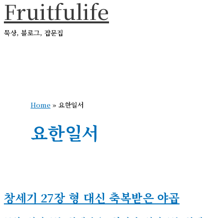
Fruitfulife
콘
텐
묵상, 블로그, 잡문집
츠
로
메
건
인
메
너
뉴
뛰
Home
»
요한일서
기
요한일서
창세기 27장 형 대신 축복받은 야곱