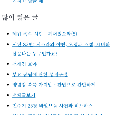
지치고 힘들 때
많이 읽은 글
레갑 족속 처럼 - 깨어있으라(5)
시편 83편: 시스라와 야빈, 오렙과 스엡, 세바와
살문나는 누구인가요?
천재견 호야
부요 궁핍에 관한 성경구절
양념장 쓱쓱 가지밥 - 찬밥으로 간단하게
전체글보기
민수기 25장 바알브올 사건과 비느하스