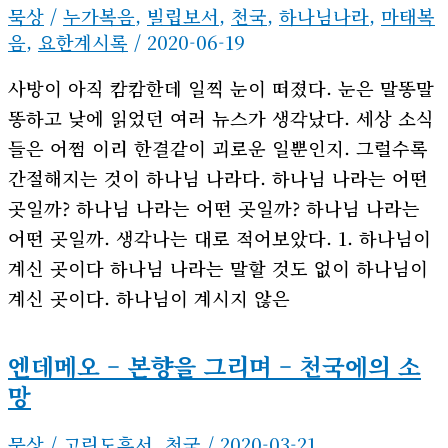
묵상
/
누가복음
,
빌립보서
,
천국
,
하나님나라
,
마태복
음
,
요한계시록
/
2020-06-19
사방이 아직 캄캄한데 일찍 눈이 떠졌다. 눈은 말똥말
똥하고 낮에 읽었던 여러 뉴스가 생각났다. 세상 소식
들은 어쩜 이리 한결같이 괴로운 일뿐인지. 그럴수록
간절해지는 것이 하나님 나라다. 하나님 나라는 어떤
곳일까? 하나님 나라는 어떤 곳일까? 하나님 나라는
어떤 곳일까. 생각나는 대로 적어보았다. 1. 하나님이
계신 곳이다 하나님 나라는 말할 것도 없이 하나님이
계신 곳이다. 하나님이 계시지 않은
엔데메오 – 본향을 그리며 – 천국에의 소
망
묵상
/
고린도후서
,
천국
/
2020-03-21