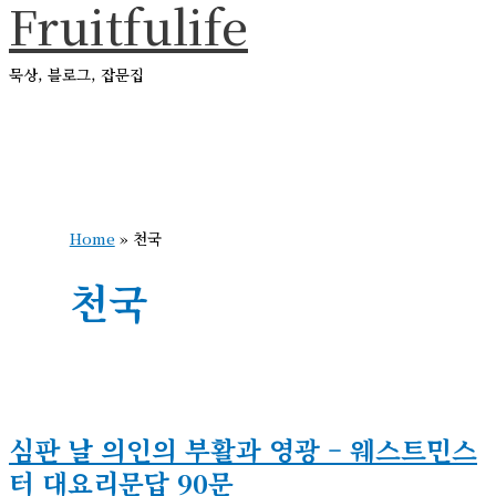
Fruitfulife
콘
텐
묵상, 블로그, 잡문집
츠
로
메
건
인
메
너
뉴
뛰
Home
»
천국
기
천국
심판 날 의인의 부활과 영광 – 웨스트민스
터 대요리문답 90문