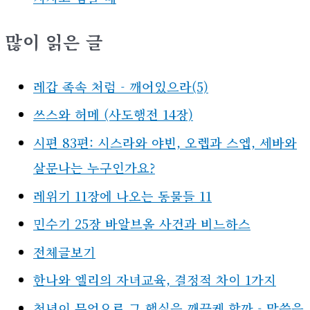
많이 읽은 글
레갑 족속 처럼 - 깨어있으라(5)
쓰스와 허메 (사도행전 14장)
시편 83편: 시스라와 야빈, 오렙과 스엡, 세바와
살문나는 누구인가요?
레위기 11장에 나오는 동물들 11
민수기 25장 바알브올 사건과 비느하스
전체글보기
한나와 엘리의 자녀교육, 결정적 차이 1가지
청년이 무엇으로 그 행실을 깨끗케 할까 - 말씀을