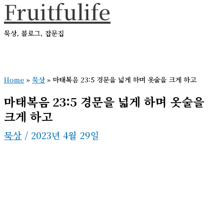
Fruitfulife
콘
텐
묵상, 블로그, 잡문집
츠
로
메
건
인
메
Home
»
묵상
»
마태복음 23:5 경문을 넓게 하며 옷술을 크게 하고
너
뉴
뛰
마태복음 23:5 경문을 넓게 하며 옷술을
기
크게 하고
묵상
/
2023년 4월 29일