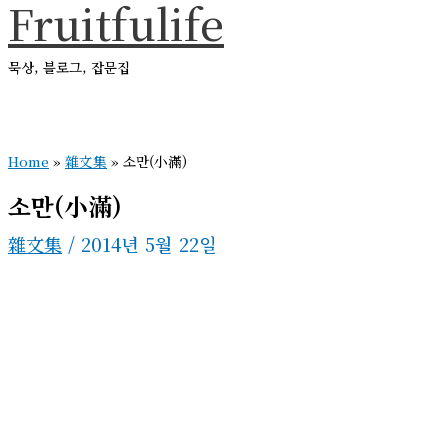
Fruitfulife
콘
텐
묵상, 블로그, 잡문집
츠
로
메
건
인
메
Home
»
雜文集
»
소만(小滿)
너
뉴
뛰
소만(小滿)
기
雜文集
/
2014년 5월 22일