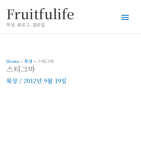
콘
Fruitfulife
메
텐
츠
묵상, 블로그, 잡문집
인
로
건
메
너
뛰
Home
»
묵상
»
스티그마
뉴
스티그마
기
묵상
/
2012년 9월 19일