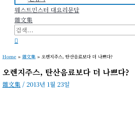
웨스트민스터 대요리문답
雜文集
검
색
검
대
색
Home
»
雜文集
»
오렌지주스, 탄산음료보다 더 나쁘다?
상
오렌지주스, 탄산음료보다 더 나쁘다?
雜文集
/
2013년 1월 23일