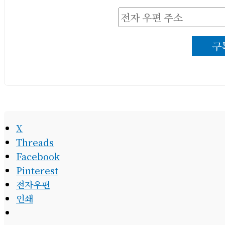
전
자
구
우
편
주
소
X
Threads
Facebook
Pinterest
전자우편
인쇄