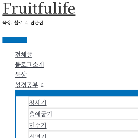
Fruitfulife
콘
텐
묵상, 블로그, 잡문집
츠
로
메
건
인
전체글
메
너
뉴
블로그소개
뛰
묵상
기
성경공부
창세기
출애굽기
민수기
신명기