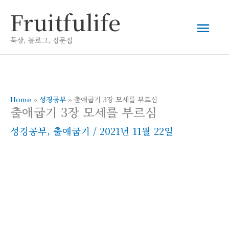
콘
Fruitfulife
메
텐
츠
묵상, 블로그, 잡문집
인
로
건
메
너
뛰
Home
»
성경공부
»
출애굽기 3장 모세를 부르심
뉴
출애굽기 3장 모세를 부르심
기
성경공부
,
출애굽기
/
2021년 11월 22일