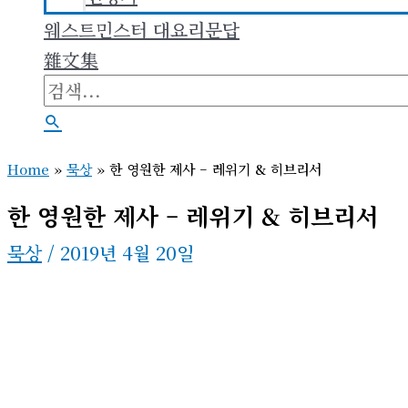
웨스트민스터 대요리문답
雜文集
검
색
검
대
색
Home
»
묵상
»
한 영원한 제사 – 레위기 & 히브리서
상
한 영원한 제사 – 레위기 & 히브리서
묵상
/
2019년 4월 20일