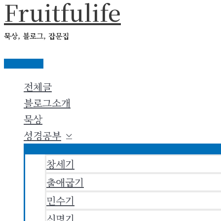
Fruitfulife
콘
텐
묵상, 블로그, 잡문집
츠
로
메
건
인
전체글
메
너
뉴
블로그소개
뛰
묵상
기
성경공부
창세기
출애굽기
민수기
신명기