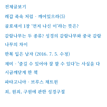
전체글보기
레갑 족속 처럼 - 깨어있으라(5)
골로새서 1장 ‘먼저 나신 이’라는 뜻은?
감람나무는 두 종류? 성경의 감람나무와 중국 감람
나무의 차이
한복 입은 남자 (2016. 7. 5. 수정)
재미 - '즐길 수 있어야 잘 할 수 있다'는 사실을 다
시금깨닫게 한 책
파타고니아 - 브루스 채트윈
죄, 원죄, 구원에 관한 성경구절