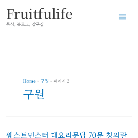
콘
Fruitfulife
메
텐
츠
묵상, 블로그, 잡문집
인
로
건
메
너
뛰
뉴
기
Home
»
구원
»
페이지 2
구원
웨스트민스터 대요리문답 70문 칭의란