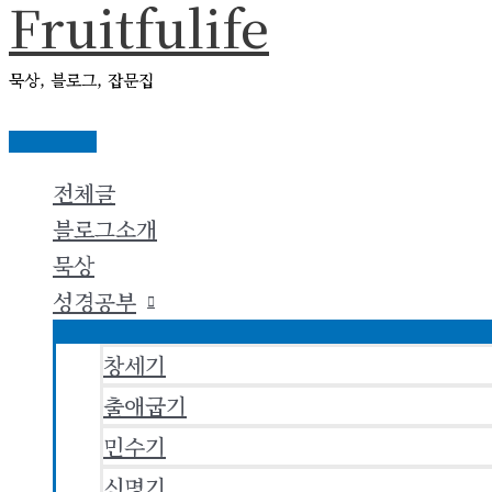
Fruitfulife
콘
텐
묵상, 블로그, 잡문집
츠
로
메
건
인
전체글
메
너
뉴
블로그소개
뛰
묵상
기
성경공부
창세기
출애굽기
민수기
신명기