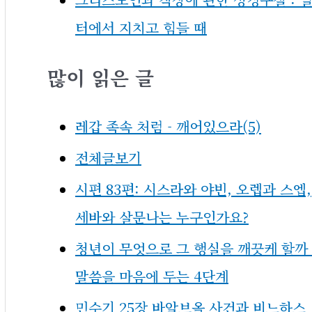
터에서 지치고 힘들 때
많이 읽은 글
레갑 족속 처럼 - 깨어있으라(5)
전체글보기
시편 83편: 시스라와 야빈, 오렙과 스엡,
세바와 살문나는 누구인가요?
청년이 무엇으로 그 행실을 깨끗케 할까 
말씀을 마음에 두는 4단계
민수기 25장 바알브올 사건과 비느하스