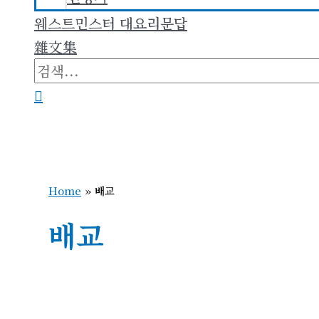
웨스트민스터 대요리문답
雜文集
검
색
검
대
색
상
Home
»
배교
배교