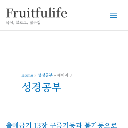
콘
Fruitfulife
메
텐
츠
묵상, 블로그, 잡문집
인
로
건
메
너
뛰
뉴
기
Home
»
성경공부
»
페이지 3
성경공부
출애굽기 13장 구름기둥과 불기둥으로