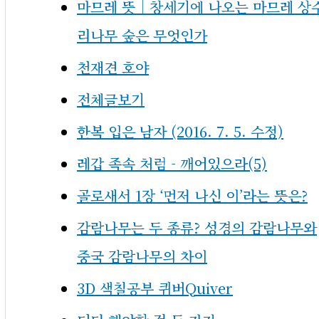
마므레 뜻｜창세기에 나오는 마므레 상
리나무 숲은 무엇인가
천재견 호야
전체글보기
한복 입은 남자 (2016. 7. 5. 수정)
레갑 족속 처럼 - 깨어있으라(5)
골로새서 1장 ‘먼저 나신 이’라는 뜻은?
감람나무는 두 종류? 성경의 감람나무와
중국 감람나무의 차이
3D 색칠공부 퀴버Quiver