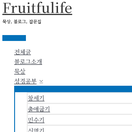
Fruitfulife
콘
텐
묵상, 블로그, 잡문집
츠
로
메
건
인
전체글
메
너
뉴
블로그소개
뛰
묵상
기
성경공부
창세기
출애굽기
민수기
신명기