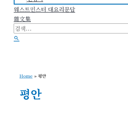
웨스트민스터 대요리문답
雜文集
검
색
검
대
색
상
Home
»
평안
평안