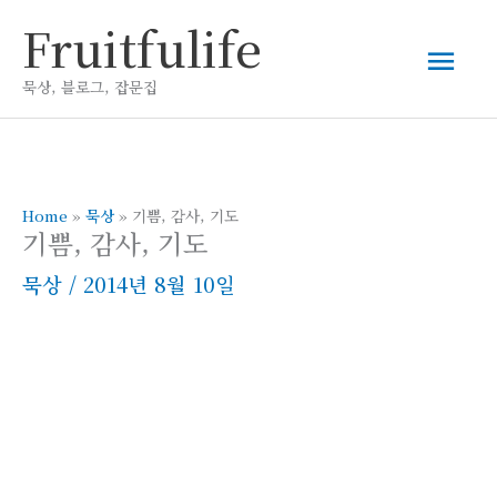
콘
Fruitfulife
메
텐
츠
묵상, 블로그, 잡문집
인
로
건
메
너
뛰
Home
»
묵상
»
기쁨, 감사, 기도
뉴
기쁨, 감사, 기도
기
묵상
/
2014년 8월 10일