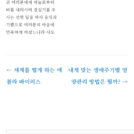
곧 여러분에게 하늘로부터
름을 송축할지어다 시편
비를 내리시며 결실기를 주
107:22 감사제를 드리며 노
시는 선한 일을 하사 음식과
래하여 그가 행하신 일을 선
기쁨으로 여러분의 마음에
포할지로다 시편 26:7 감
만족하게 하셨느니라-사도
사의 소리를 들려 주고 주의
행전 14:17- Vincent Van
기이한 모든 일을 말하리이
Gogh - Corn Harvest in
다 시편 147:7 감사함으로
Provence/ 위키이미지 추
여호와께 노래하며 수금으
수의 기쁨 가을걷이를 마치
로 하나님께…
←
세계를 떨게 하는 에
내게 맞는 생애주기별 영
고 겨우내 먹을 양식을 쟁여
놓은 마음은 푸근하다. 넉넉
볼라 바이러스
양관리 방법은 뭘까?
→
함 때문이다. 그 넉넉함은
어느 정도를 말할까? 자족하
는 마음이 필요하다.추수의
기쁨 하지만 넉넉함과는…