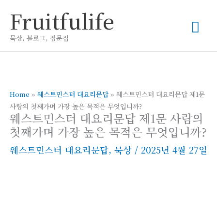
콘
Fruitfulife
메
텐
츠
묵상, 블로그, 잡문집
인
로
건
메
너
뛰
Home
»
웨스트민스터 대요리문답
»
웨스트민스터 대요리문답 제1문
뉴
사람의 첫째가며 가장 높은 목적은 무엇입니까?
기
웨스트민스터 대요리문답 제1문 사람의
첫째가며 가장 높은 목적은 무엇입니까?
웨스트민스터 대요리문답
,
묵상
/
2025년 4월 27일