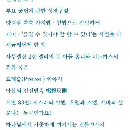
부요 궁핍에 관한 성경구절
양념장 쓱쓱 가지밥 - 찬밥으로 간단하게
재미 - '즐길 수 있어야 잘 할 수 있다'는 사실을 다
시금깨닫게 한 책
사무엘상 2장 엘리의 두 아들 홉니와 비느하스의
죄와 죽음
프레츨(Pretzel) 이야기
아삽의 전전반측 輾轉反側
시편 83편: 시스라와 야빈, 오렙과 스엡, 세바와 살
문나는 누구인가요?
하나님께서 가증하게 여기시는 것들 9가지