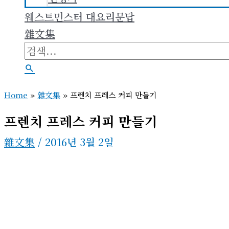
웨스트민스터 대요리문답
雜文集
검
색
검
대
색
Home
»
雜文集
»
프렌치 프레스 커피 만들기
상
프렌치 프레스 커피 만들기
雜文集
/
2016년 3월 2일