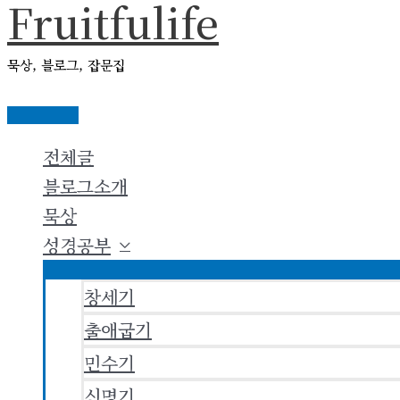
Fruitfulife
콘
텐
묵상, 블로그, 잡문집
츠
로
메
건
인
전체글
메
너
뉴
블로그소개
뛰
묵상
기
성경공부
창세기
출애굽기
민수기
신명기