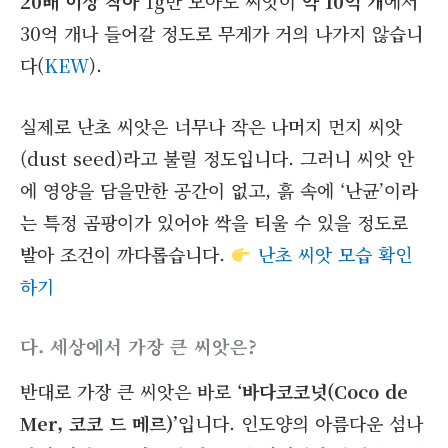
20배 이상 작아
1g만 모아도 씨앗이
약 10억 개
에서
30억 개나 들어갈 정도로 무게가 거의 나가지 않습니
다(
KEW
).
실제로 난초 씨앗은 너무나 작은 나머지 먼지 씨앗
(dust seed)라고 불릴 정도입니다. 그러니 씨앗 안
에 영양을 담을만한 공간이 없고, 흙 속에 ‘난균’이라
는 특정 곰팡이가 있어야 싹을 티울 수 있을 정도로
발아 조건이 까다롭습니다.
난초 씨앗 모습 확인
하기
다. 세상에서 가장 큰 씨앗은?
반대로 가장 큰 씨앗은 바로
‘바다코코넛(Coco de
Mer, 코코 드 메르)’
입니다. 인도양의 아름다운 섬나