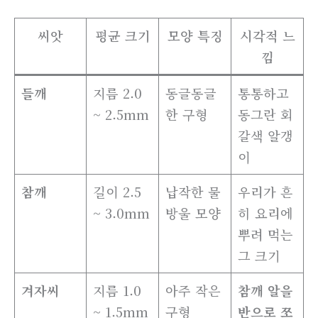
씨앗
평균 크기
모양 특징
시각적 느
낌
들깨
지름 2.0
동글동글
통통하고
~ 2.5mm
한 구형
동그란 회
갈색 알갱
이
참깨
길이 2.5
납작한 물
우리가 흔
~ 3.0mm
방울 모양
히 요리에
뿌려 먹는
그 크기
겨자씨
지름 1.0
아주 작은
참깨 알을
~ 1.5mm
구형
반으로 쪼