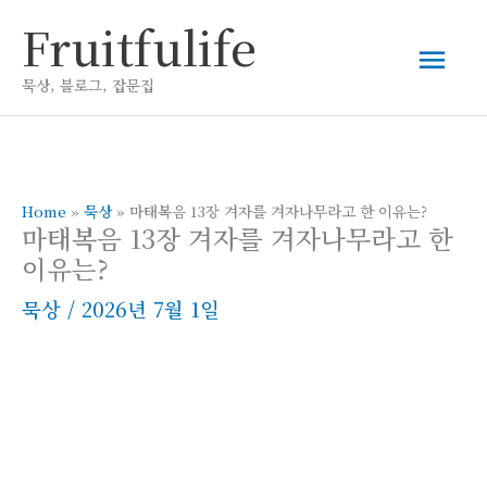
콘
Fruitfulife
메
텐
츠
묵상, 블로그, 잡문집
인
로
건
메
너
뛰
Home
»
묵상
»
마태복음 13장 겨자를 겨자나무라고 한 이유는?
뉴
마태복음 13장 겨자를 겨자나무라고 한
기
이유는?
묵상
/
2026년 7월 1일