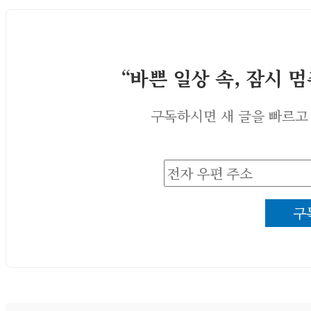
“바쁜 일상 속, 잠시 
구독하시면 새 글을 빠르고
전
자
구
우
편
주
소