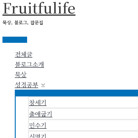
Fruitfulife
콘
텐
묵상, 블로그, 잡문집
츠
로
메
건
인
전체글
메
너
뉴
블로그소개
뛰
묵상
기
성경공부
창세기
출애굽기
민수기
신명기