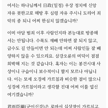
어서는 하나님께서 日政
(
일정
)
우상 정치에 신앙
자유 못한고로 해방 후 심령 자유 주시니 도리어 죄
악의 종 되니 어찌 한심치 않겠습니까
?
이미 아담 범죄 이후 사람인지라 본능대로 방종해
서는 안됩니다
.
수목도 재배 안하면 잘 되지 않고
,
금수도 길 안들이면 안 되는데 어찌 사람인들 잘 배
양하지 않을 수 있으리요
.
삼강오륜의 미덕이 점점
희박해 지는 것 같습니다
.
혹자는 이는 봉건시대 사
상이니 구습이니 보수적이니 할지 모르나 아닙니
다
.
이는 모세 오경에 가르침과 비슷한 점이 많으니
성경에 가르침이라고 생각할 진대 어찌 이를 업신
여기겠습니까
?
君而臣綱
(
군이신강
)
은 로마서 십상장이 가르치고
,