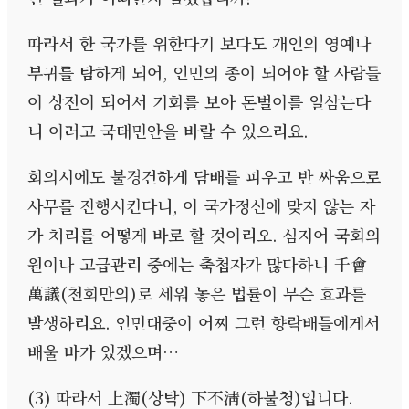
따라서 한 국가를 위한다기 보다도 개인의 영예나
부귀를 탐하게 되어
,
인민의 종이 되어야 할 사람들
이 상전이 되어서 기회를 보아 돈벌이를 일삼는다
니 이러고 국태민안을 바랄 수 있으리요
.
회의시에도 불경건하게 담배를 피우고 반 싸움으로
사무를 진행시킨다니
,
이 국가정신에 맞지 않는 자
가 처리를 어떻게 바로 할 것이리오
.
심지어 국회의
원이나 고급관리 중에는 축첩자가 많다하니 千會
萬議
(
천회만의
)
로 세워 놓은 법률이 무슨 효과를
발생하리요
.
인민대중이 어찌 그런 향락배들에게서
배울 바가 있겠으며
…
(3)
따라서 上濁
(
상탁
)
下不淸
(
하불청
)
입니다
.