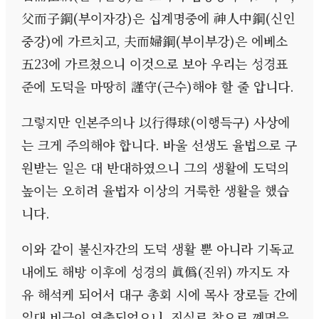
父而子鋼
(
부이자강
)
은 십계명중에 神人中鋼
(
신인
중강
)
에 가르치고
,
夫而婦鋼
(
부이부강
)
은 에베소
五
23
에 가르쳤으니 이것으로 보아 우리는 성경표
준에 도덕을 마땅히 謹守
(
근수
)
해야 할 줄 압니다
.
그렇지만 인본주의나 以行得球
(
이행득구
)
사상에
는 크게 주의해야 합니다
.
바울 선생도 율법으로 구
원받는 일은 대 반대하였으니 그의 생활에 도덕의
높이는 오히려 율법자 이상의 거룩한 생활을 했습
니다
.
이와 같이 불신자간의 도덕 생활 뿐 아니라 기독교
내에도 해방 이후에 성경의 眞僞
(
진위
)
까지도 자
유 해석케 되어서 대구 총회 시에 목사 장로들 간에
일대 비극이 연출되었으니
,
진실로 참으로 꼐명을