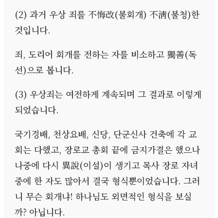
(2)
과거 우상 죄를 不悔改
(
불회개
)
不淸
(
불청
)
한
것입니다
.
죄,
도리어 회개를 전하는 자를 비소하고 獨善
(
독
선
)
으로 봅니다
.
(3)
우상죄는 여전하게 계속되며 그 결과로 이렇게
되었습니다
.
국기경배
,
천상요배
,
신당
,
단군신사 건축에 각 교
회는 다했고
,
장로교 총회 끝에 금지가결은 했으나
나중에 다시 異說
(
이설
)
이 생기고 목사 장로 자녀
중에 한 자도 많아서 결국 형식뿐이었습니다
.
그러
니 무슨 회개냐
!
하나님도 외면적인 형식을 보실
까
?
아닙니다
.