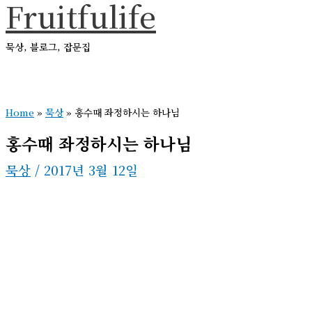
Fruitfulife
콘
텐
묵상, 블로그, 잡문집
츠
로
메
건
인
메
Home
»
묵상
»
홍수때 좌정하시는 하나님
너
뉴
뛰
홍수때 좌정하시는 하나님
기
묵상
/
2017년 3월 12일