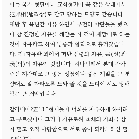
이는 국가 형편이나 교회형편이 꼭 같은 상태에서
犯罪相
(
범죄상
)
도 같고 망하는 모양도 같습니다
.
해방 후 육년간 자유 하면서 무던히 야단들을 했으
나 참 진정한 자유를 깨닫는 자 적어 제맘대로 하는
것이 자유라고 하여 방종과 향락으로 흘러갔습니
다
.
참
?
자유란 죄에서 떠난 심령의 자유
,
善
(
선
)
과
義
(
의
)
의 자유인 것입니다
.
하나님께서 본래 각각
주신 재간대로 그 좋은 성품이나 좋은 재질을 그 분
량대로 잘 자라도록 도와 줄 것을 도리어 서로 방해
함은 큰 죄악입니다
.
갈라디아
?
五
13 “
형제들아 너희를 자유하게 하시려
고 부르셨나니 그러나 자유로써 육체의 기회를 삼
지 말고 오직 사랑함으로 서로 종이 되라
.”
하신 말
씀입니다
.