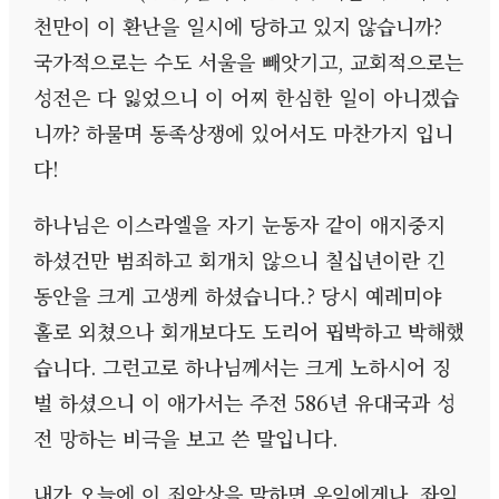
천만이 이 환난을 일시에 당하고 있지 않습니까
?
국가적으로는 수도 서울을 빼앗기고
,
교회적으로는
성전은 다 잃었으니 이 어찌 한심한 일이 아니겠습
니까
?
하물며 동족상쟁에 있어서도 마찬가지 입니
다
!
하나님은 이스라엘을 자기 눈동자 같이 애지중지
하셨건만 범죄하고 회개치 않으니 칠십년이란 긴
동안을 크게 고생케 하셨습니다
.?
당시 예레미야
홀로 외쳤으나 회개보다도 도리어 핍박하고 박해했
습니다
.
그런고로 하나님께서는 크게 노하시어 징
벌 하셨으니 이 애가서는 주전
586
년 유대국과 성
전 망하는 비극을 보고 쓴 말입니다
.
내가 오늘에 이 죄악상을 말하면 우익에게나
,
좌익