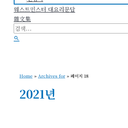
웨스트민스터 대요리문답
雜文集
검
색
검
대
색
상
Home
»
Archives for
»
페이지 18
2021년