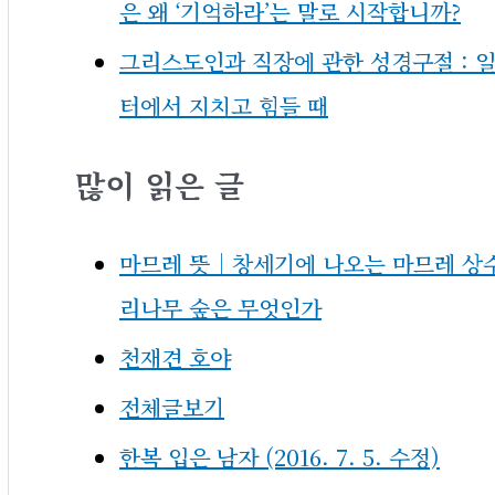
은 왜 ‘기억하라’는 말로 시작합니까?
그리스도인과 직장에 관한 성경구절 : 
터에서 지치고 힘들 때
많이 읽은 글
마므레 뜻｜창세기에 나오는 마므레 상
리나무 숲은 무엇인가
천재견 호야
전체글보기
한복 입은 남자 (2016. 7. 5. 수정)