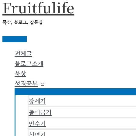
Fruitfulife
콘
텐
묵상, 블로그, 잡문집
츠
로
메
건
인
전체글
메
너
뉴
블로그소개
뛰
묵상
기
성경공부
창세기
출애굽기
민수기
신명기