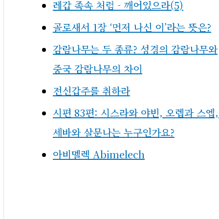
레갑 족속 처럼 - 깨어있으라(5)
골로새서 1장 ‘먼저 나신 이’라는 뜻은?
감람나무는 두 종류? 성경의 감람나무와
중국 감람나무의 차이
전신갑주를 취하라
시편 83편: 시스라와 야빈, 오렙과 스엡,
세바와 살문나는 누구인가요?
아비멜렉 Abimelech