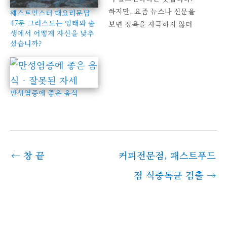
하지만, 요즘 뉴스나 신문을
웨스트민스터 대요리문답
47문 그리스도는 잉태와 출
보면 정욕을 자극하지 않더
생에서 어떻게 자신을 낮추
라도 인간의 다른 면을 자극
셨습니까?
하는 그런 자극적인 보도에
는 충분히 ‘선정적’이라는 표
현을 쓸 수 있지 않을까 생각
합니다. 사고 현장의 피얼
만성염증에 좋은 음식
룩, 처참한 잔해, 피해자와
가족의 울부짖음… 취재가
경쟁을 넘어선 전쟁이란 것
까지는 이해합니다만, 이제
좀 자제해줬으면 합니다. 범
←
창 끝
커피전문점, 패스트푸드
행방법이나 상황, 도구,…
점 식중독균 검출
→