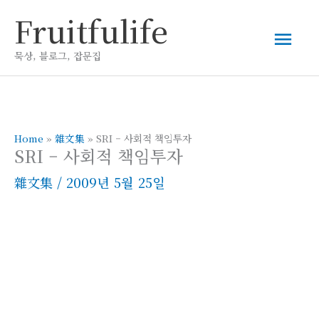
콘
Fruitfulife
메
텐
츠
묵상, 블로그, 잡문집
인
로
건
메
너
뛰
Home
»
雜文集
»
SRI – 사회적 책임투자
뉴
SRI – 사회적 책임투자
기
雜文集
/
2009년 5월 25일