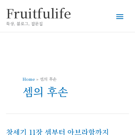
콘
Fruitfulife
메
텐
츠
묵상, 블로그, 잡문집
인
로
건
메
너
뛰
뉴
기
Home
»
셈의 후손
셈의 후손
창세기 11장 셈부터 아브라함까지