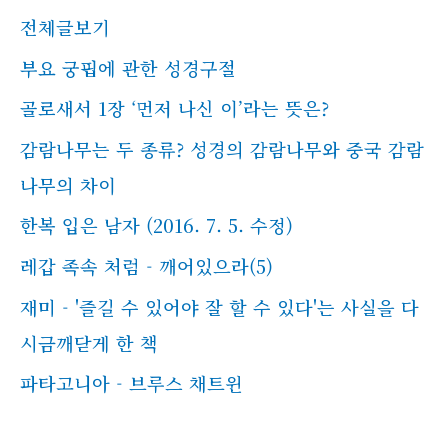
전체글보기
부요 궁핍에 관한 성경구절
골로새서 1장 ‘먼저 나신 이’라는 뜻은?
감람나무는 두 종류? 성경의 감람나무와 중국 감람
나무의 차이
한복 입은 남자 (2016. 7. 5. 수정)
레갑 족속 처럼 - 깨어있으라(5)
재미 - '즐길 수 있어야 잘 할 수 있다'는 사실을 다
시금깨닫게 한 책
파타고니아 - 브루스 채트윈