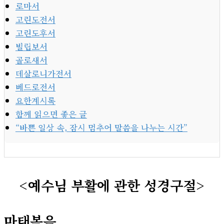
로마서
고린도전서
고린도후서
빌립보서
골로새서
데살로니가전서
베드로전서
요한계시록
함께 읽으면 좋은 글
“바쁜 일상 속, 잠시 멈추어 말씀을 나누는 시간”
<예수님 부활에 관한 성경구절>
마태복음