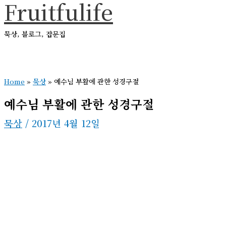
Fruitfulife
콘
텐
묵상, 블로그, 잡문집
츠
로
메
건
인
메
Home
»
묵상
»
예수님 부활에 관한 성경구절
너
뉴
뛰
예수님 부활에 관한 성경구절
기
묵상
/
2017년 4월 12일