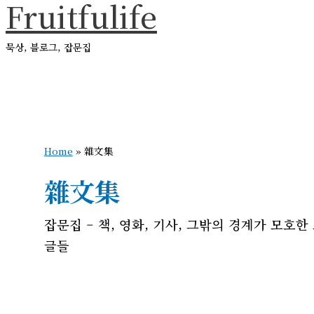
Fruitfulife
콘
텐
묵상, 블로그, 잡문집
츠
로
메
건
인
메
너
뉴
뛰
Home
»
雜文集
기
雜文集
잡문집 – 책, 영화, 기사, 그밖의 경계가 모호한
글들