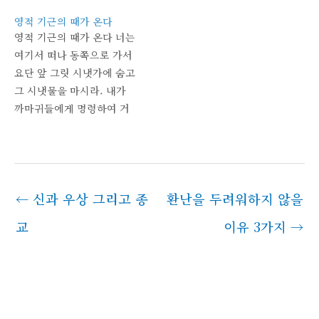
을 담당하기도 한다. 이런
영적 기근의 때가 온다
더듬이를 영어로는 안테니
영적 기근의 때가 온다 너는
antennae라고 한다. 곤충
여기서 떠나 동쪽으로 가서
은 더듬이를 쌍으로 갖고 있
요단 앞 그릿 시냇가에 숨고
으니 복수형으로 부른다. 하
그 시냇물을 마시라. 내가
지만 하나만 말할 땐 안테나
까마귀들에게 명령하여 거
antenna라고 한다. 우리가
기서 너를 먹이게 하리라.
전파를 수신할 때 쓰는 그 안
(열왕기상 17:3~4) 하나님께
테가 바로 이 안테나다. 재
서는 엘리야를 그릿 시냇가
미있지 않은가.…
에 숨기셨다. 처음에는 '시냇
←
신과 우상 그리고 종
환난을 두려워하지 않을
가에' 숨기셨다는 것이 이해
되지 않았다. 우리나라 시냇
교
이유 3가지
→
가를 연상했기 때문이었다.
하지만 그릿 시내로 추정되
는 와디 켈트 wadi qelt를
보고…