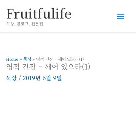
콘
Fruitfulife
메
텐
츠
묵상, 블로그, 잡문집
인
로
건
메
너
뛰
Home
»
묵상
»
영적 긴장 – 깨어 있으라(1)
뉴
영적 긴장 – 깨어 있으라(1)
기
묵상
/
2019년 6월 9일